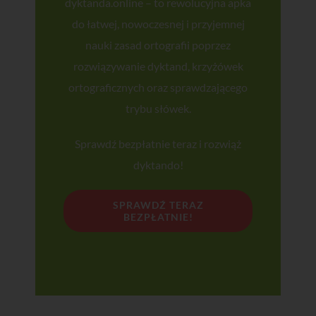
dyktanda.online – to rewolucyjna apka
do łatwej, nowoczesnej i przyjemnej
ZAPISUJĘ SIĘ!
nauki zasad ortografii poprzez
rozwiązywanie dyktand, krzyżówek
ortograficznych oraz sprawdzającego
trybu słówek.
Sprawdź bezpłatnie teraz i rozwiąż
dyktando!
SPRAWDŹ TERAZ
BEZPŁATNIE!