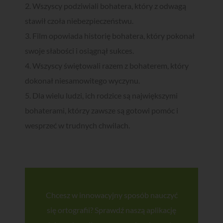
Zgarnij
bezpłatnego
ebooka!
2. Wszyscy podziwiali bohatera, który z odwagą
stawił czoła niebezpieczeństwu.
Czy można uczyć się szybciej i
3. Film opowiada historię bohatera, który pokonał
skuteczniej?
swoje słabości i osiągnął sukces.
Zdecydowanie TAK!
4. Wszyscy świętowali razem z bohaterem, który
dokonał niesamowitego wyczynu.
Receptą na szybkie i skuteczne zapamiętywania treści jest
robienie odpowiednich notatek - ale nie w sposób nudny i
5. Dla wielu ludzi, ich rodzice są największymi
znany ze szkoły, a z wykorzystaniem nowoczesnych metod i
kreatywności!
bohaterami, którzy zawsze są gotowi pomóc i
wesprzeć w trudnych chwilach.
Zapisz się do naszego newslettera i pobierz bezpłatnego
ebooka "Ucz się z przyjemnością, czyli jak tworzyć notatki
łatwe do zapamiętania"!
Chcesz w innowacyjny sposób nauczyć
Chcę zapisać się do newslettera i wyrażam zgodę na otrzymywanie
się ortografii? Sprawdź naszą aplikację
wiadomości od dyktanda.online (Piktobit Wojciech Jasiński) oraz
akceptuję
Politykę Prywatności
.