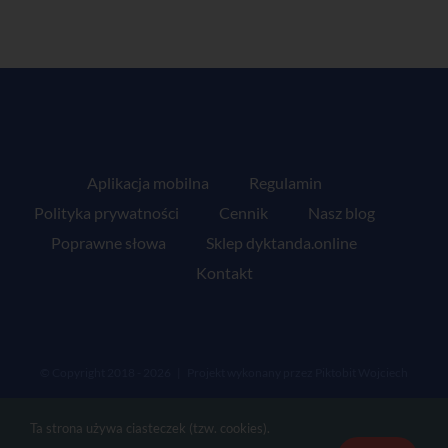
Aplikacja mobilna
Regulamin
Polityka prywatności
Cennik
Nasz blog
Poprawne słowa
Sklep dyktanda.online
Kontakt
© Copyright 2018 -
2026 | Projekt wykonany przez
Piktobit Wojciech
Jasiński
| Wszelkie prawa zastrzeżone
Ta strona używa ciasteczek (tzw. cookies).