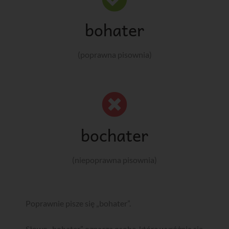
bohater
(poprawna pisownia)
bochater
(niepoprawna pisownia)
Poprawnie pisze się „bohater”.
Słowo „bohater” oznacza osobę, która wyróżnia się