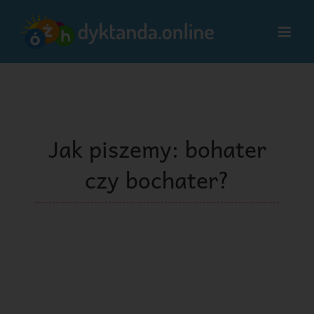
Przejdź
do
zawartości
Jak piszemy: bohater
czy bochater?