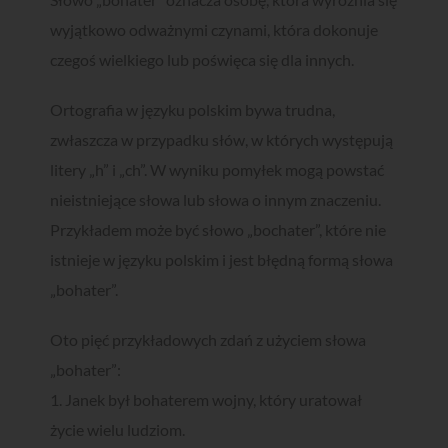
wyjątkowo odważnymi czynami, która dokonuje
czegoś wielkiego lub poświęca się dla innych.
Ortografia w języku polskim bywa trudna,
zwłaszcza w przypadku słów, w których występują
litery „h” i „ch”. W wyniku pomyłek mogą powstać
nieistniejące słowa lub słowa o innym znaczeniu.
Przykładem może być słowo „bochater”, które nie
istnieje w języku polskim i jest błędną formą słowa
„bohater”.
Oto pięć przykładowych zdań z użyciem słowa
„bohater”:
1. Janek był bohaterem wojny, który uratował
życie wielu ludziom.