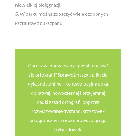
niewielkiej pielęgnacji.
5. W parku można zobaczyć wiele ozdobnych
kształtów z bukszpanu.
Chcę zapisać się do newslettera i wyrażam zgodę na otrzymywanie
wiadomości od dyktanda.online (Piktobit Wojciech Jasiński) oraz
akceptuję
Politykę Prywatności
.
ZAPISUJĘ SIĘ!
Chcesz w innowacyjny sposób nauczyć
się ortografii? Sprawdź naszą aplikację
dyktanda.online – to rewolucyjna apka
do łatwej, nowoczesnej i przyjemnej
nauki zasad ortografii poprzez
rozwiązywanie dyktand, krzyżówek
ortograficznych oraz sprawdzającego
trybu słówek.