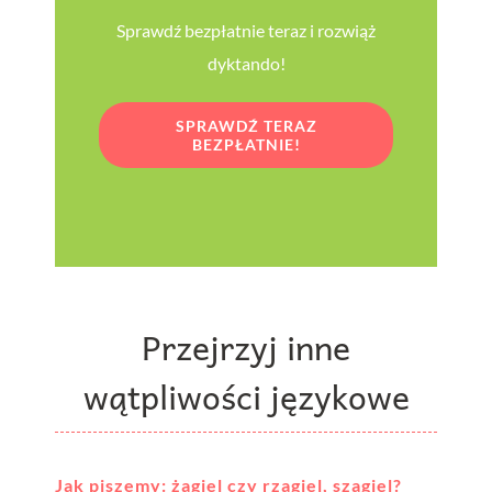
Sprawdź bezpłatnie teraz i rozwiąż
dyktando!
SPRAWDŹ TERAZ
BEZPŁATNIE!
Przejrzyj inne
wątpliwości językowe
Jak piszemy: żagiel czy rzagiel, szagiel?