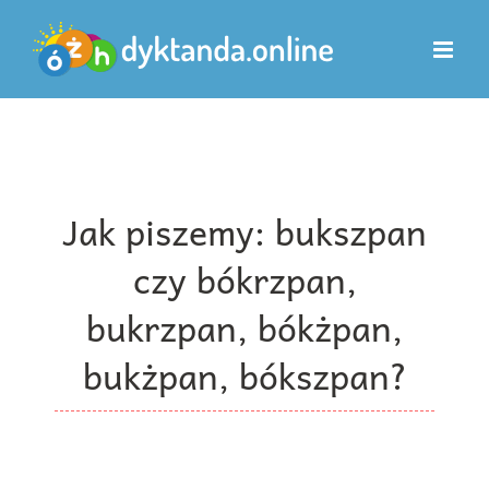
Przejdź
do
zawartości
Jak piszemy: bukszpan
czy bókrzpan,
bukrzpan, bókżpan,
bukżpan, bókszpan?