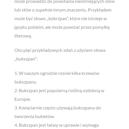
może prowadzić do powstania nieistniejących słów
lub słów o zupełnie innym znaczeniu. Przykładem
może być słowo „bókrzpan”, które nie istnieje w
języku polskim, ale może powstać przez pomyłkę
literową.
Zgarnij
bezpłatnego
ebooka!
Oto pięć przykładowych zdań z użyciem słowa
Czy można uczyć się szybciej i
skuteczniej?
„bukszpan”:
Zdecydowanie TAK!
1. W naszym ogrodzie rośnie kilka krzewów
bukszpanu.
Receptą na szybkie i skuteczne zapamiętywania treści jest
robienie odpowiednich notatek - ale nie w sposób nudny i
2. Bukszpan jest popularną rośliną ozdobną w
znany ze szkoły, a z wykorzystaniem nowoczesnych metod i
kreatywności!
Europie.
3. Kwiaciarnie często używają bukszpanu do
Zapisz się do naszego newslettera i pobierz bezpłatnego
ebooka "Ucz się z przyjemnością, czyli jak tworzyć notatki
tworzenia bukietów.
łatwe do zapamiętania"!
4. Bukszpan jest łatwy w uprawie i wymaga