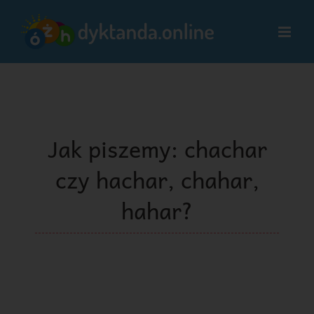
Przejdź
do
zawartości
Jak piszemy: chachar
czy hachar, chahar,
hahar?