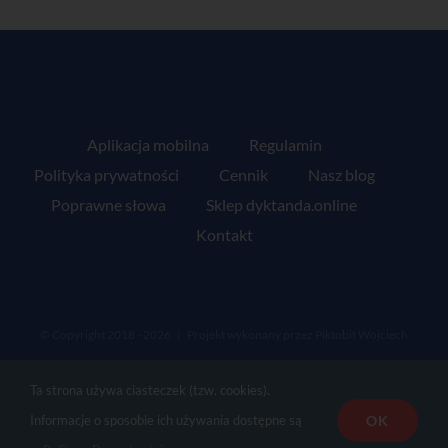
Aplikacja mobilna
Regulamin
Polityka prywatności
Cennik
Nasz blog
Poprawne słowa
Sklep dyktanda.online
Kontakt
© Copyright 2018 -
2026 | Projekt wykonany przez
Piktobit Wojciech
Jasiński
| Wszelkie prawa zastrzeżone
Ta strona używa ciasteczek (tzw. cookies).
OK
Informacje o sposobie ich używania dostępne są