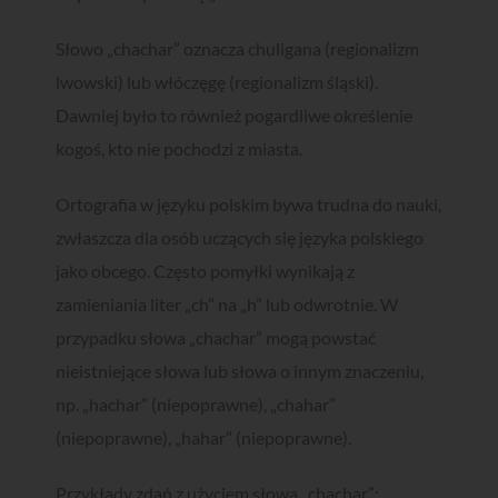
Słowo „chachar” oznacza chuligana (regionalizm
lwowski) lub włóczęgę (regionalizm śląski).
Dawniej było to również pogardliwe określenie
kogoś, kto nie pochodzi z miasta.
Ortografia w języku polskim bywa trudna do nauki,
zwłaszcza dla osób uczących się języka polskiego
jako obcego. Często pomyłki wynikają z
zamieniania liter „ch” na „h” lub odwrotnie. W
przypadku słowa „chachar” mogą powstać
nieistniejące słowa lub słowa o innym znaczeniu,
np. „hachar” (niepoprawne), „chahar”
(niepoprawne), „hahar” (niepoprawne).
Zgarnij
bezpłatnego
ebooka!
Przykłady zdań z użyciem słowa „chachar”: