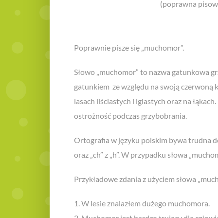
(poprawna pisow
Poprawnie pisze się „muchomor”.
Słowo „muchomor” to nazwa gatunkowa grz
gatunkiem ze względu na swoją czerwoną ka
lasach liściastych i iglastych oraz na łąka
ostrożność podczas grzybobrania.
Ortografia w języku polskim bywa trudna do n
oraz „ch” z „h”. W przypadku słowa „much
Przykładowe zdania z użyciem słowa „muc
1. W lesie znalazłem dużego muchomora.
2. Muchomor jest bardzo trujący dla człowi