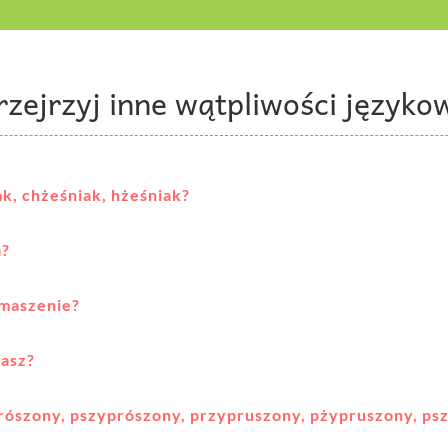
rzejrzyj inne wątpliwości języko
ak, chżeśniak, hżeśniak?
a?
 maszenie?
zasz?
rószony, pszyprószony, przypruszony, pżypruszony, ps