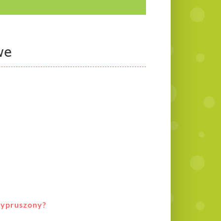
we
zypruszony?