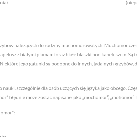
nia)
(nie
ybów należących do rodziny muchomorowatych. Muchomor czerwo
pelusz z białymi plamami oraz białe blaszki pod kapeluszem. Są 
ch. Niektóre jego gatunki są podobne do innych, jadalnych grzybów,
auki, szczególnie dla osób uczących się języka jako obcego. Często
omor” błędnie może zostać napisane jako „móchomor”, „móhomor” 
homor”:
eka.