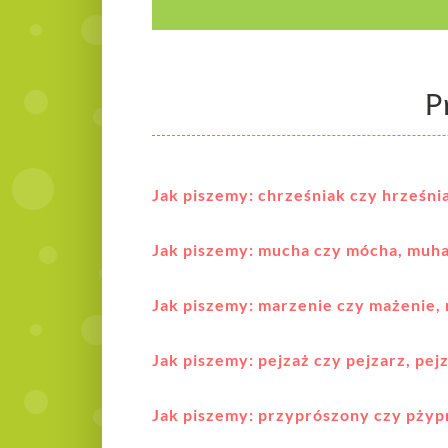
P
Jak piszemy: chrześniak czy hrześni
Jak piszemy: mucha czy mócha, muh
Jak piszemy: marzenie czy mażenie,
Jak piszemy: pejzaż czy pejzarz, pej
Jak piszemy: przyprószony czy pżyp