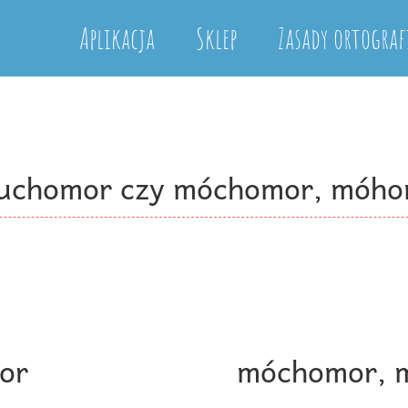
Aplikacja
Sklep
Zasady ortograf
muchomor czy móchomor, móh
or
móchomor, 