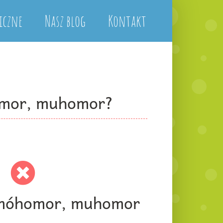
iczne
Nasz blog
Kontakt
omor, muhomor?
móhomor, muhomor