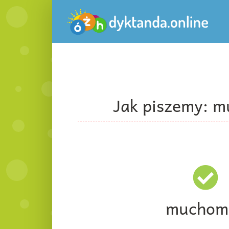
Przejdź
do
zawartości
Jak piszemy: 
muchom