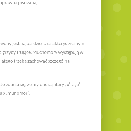
poprawna pisownia)
ny jest najbardziej charakterystycznym
to grzyby trujące. Muchomory występują w
 dlatego trzeba zachować szczególną
 zdarza się, że mylone są litery „ó” z „u”
lub „muhomor”.