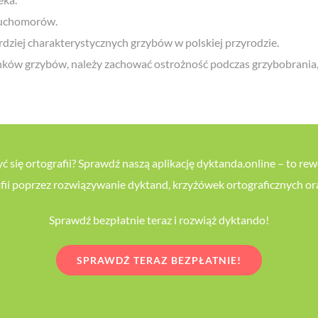
muchomorów.
dziej charakterystycznych grzybów w polskiej przyrodzie.
unków grzybów, należy zachować ostrożność podczas grzybobrania
się ortografii? Sprawdź naszą aplikację dyktanda.online – to re
afii poprzez rozwiązywanie dyktand, krzyżówek ortograficznych o
Sprawdź bezpłatnie teraz i rozwiąż dyktando!
SPRAWDŹ TERAZ BEZPŁATNIE!