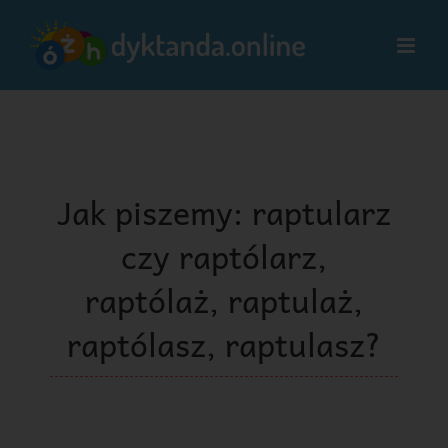
Przejdź
do
zawartości
Jak piszemy: raptularz
czy raptólarz,
raptólaż, raptulaż,
raptólasz, raptulasz?