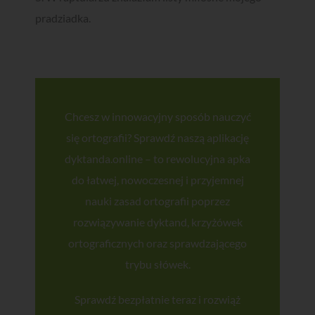
pradziadka.
Chcę zapisać się do newslettera i wyrażam zgodę na otrzymywanie
wiadomości od dyktanda.online (Piktobit Wojciech Jasiński) oraz
akceptuję
Politykę Prywatności
.
Chcesz w innowacyjny sposób nauczyć
się ortografii? Sprawdź naszą aplikację
ZAPISUJĘ SIĘ!
dyktanda.online – to rewolucyjna apka
do łatwej, nowoczesnej i przyjemnej
nauki zasad ortografii poprzez
rozwiązywanie dyktand, krzyżówek
ortograficznych oraz sprawdzającego
trybu słówek.
Sprawdź bezpłatnie teraz i rozwiąż