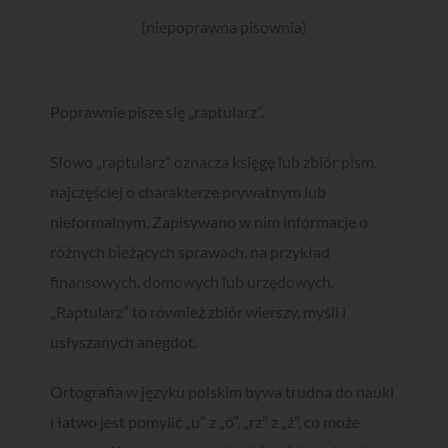
(niepoprawna pisownia)
Poprawnie pisze się „raptularz”.
Słowo „raptularz” oznacza księgę lub zbiór pism,
najczęściej o charakterze prywatnym lub
nieformalnym. Zapisywano w nim informacje o
różnych bieżących sprawach, na przykład
finansowych, domowych lub urzędowych.
„Raptularz” to również zbiór wierszy, myśli i
usłyszanych anegdot.
Ortografia w języku polskim bywa trudna do nauki
i łatwo jest pomylić „u” z „ó”, „rz” z „ż”, co może