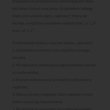
prowadzić do powstawania nieistniejących słów
lub słów o innym znaczeniu. Przykładem takiego
błędu jest właśnie zapis „raptólarz”, który nie
istnieje, a może być wynikiem mylenia liter „u” i „ó”
oraz „rz” i „ż”.
Zgarnij
bezpłatnego
ebooka!
Przykładowe zdania z użyciem słowa „raptularz”:
Czy można uczyć się szybciej i
1. Znalazłam w piwnicy stary raptularz mojego
skuteczniej?
dziadka.
Zdecydowanie TAK!
2. W raptularzu znajdują się jego prywatne zapiski
z czasów wojny.
Receptą na szybkie i skuteczne zapamiętywania treści jest
3. Postanowiłam zacząć prowadzić swój własny
robienie odpowiednich notatek - ale nie w sposób nudny i
znany ze szkoły, a z wykorzystaniem nowoczesnych metod i
raptularz.
kreatywności!
4. Zdarza mi się przeglądać stary raptularz mojej
Zapisz się do naszego newslettera i pobierz bezpłatnego
babci i czytać jej wspomnienia.
ebooka "Ucz się z przyjemnością, czyli jak tworzyć notatki
łatwe do zapamiętania"!
5. W raptularzu znalazłam listy miłosne mojego