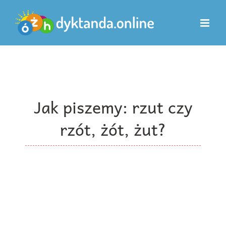
Przejdź
do
zawartości
Jak piszemy: rzut czy
rzót, żót, żut?