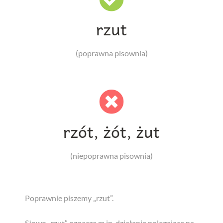
rzut
(poprawna pisownia)
rzót, żót, żut
(niepoprawna pisownia)
Poprawnie piszemy „rzut”.
Słowo „rzut” oznacza m.in. działanie polegające na