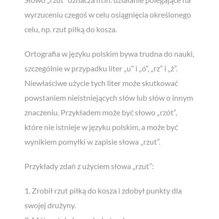
wyrzuceniu czegoś w celu osiągnięcia określonego
celu, np. rzut piłką do kosza.
Ortografia w języku polskim bywa trudna do nauki,
szczególnie w przypadku liter „u” i „ó”, „rz” i „ż”.
Niewłaściwe użycie tych liter może skutkować
powstaniem nieistniejących słów lub słów o innym
znaczeniu. Przykładem może być słowo „rzót”,
które nie istnieje w języku polskim, a może być
wynikiem pomyłki w zapisie słowa „rzut”.
Przykłady zdań z użyciem słowa „rzut”:
1. Zrobił rzut piłką do kosza i zdobył punkty dla
swojej drużyny.
Zgarnij
bezpłatnego
ebooka!