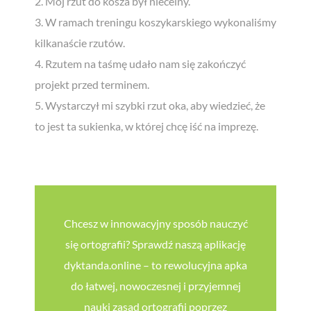
2. Mój rzut do kosza był niecelny.
3. W ramach treningu koszykarskiego wykonaliśmy
Czy można uczyć się szybciej i
skuteczniej?
kilkanaście rzutów.
Zdecydowanie TAK!
4. Rzutem na taśmę udało nam się zakończyć
projekt przed terminem.
Receptą na szybkie i skuteczne zapamiętywania treści jest
5. Wystarczył mi szybki rzut oka, aby wiedzieć, że
robienie odpowiednich notatek - ale nie w sposób nudny i
znany ze szkoły, a z wykorzystaniem nowoczesnych metod i
to jest ta sukienka, w której chcę iść na imprezę.
kreatywności!
Zapisz się do naszego newslettera i pobierz bezpłatnego
ebooka "Ucz się z przyjemnością, czyli jak tworzyć notatki
łatwe do zapamiętania"!
Chcesz w innowacyjny sposób nauczyć
się ortografii? Sprawdź naszą aplikację
dyktanda.online – to rewolucyjna apka
Chcę zapisać się do newslettera i wyrażam zgodę na otrzymywanie
wiadomości od dyktanda.online (Piktobit Wojciech Jasiński) oraz
do łatwej, nowoczesnej i przyjemnej
akceptuję
Politykę Prywatności
.
nauki zasad ortografii poprzez