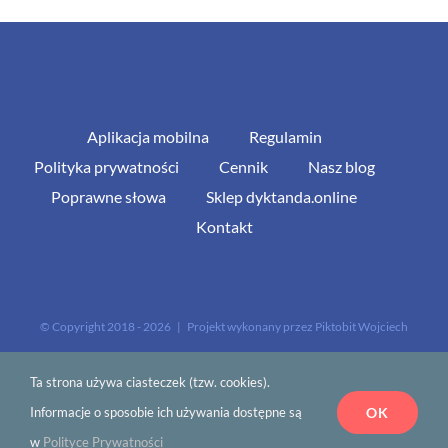
Aplikacja mobilna
Regulamin
Polityka prywatności
Cennik
Nasz blog
Poprawne słowa
Sklep dyktanda.online
Kontakt
© Copyright 2018 -
2026 | Projekt wykonany przez
Piktobit Wojciech
Jasiński
| Wszelkie prawa zastrzeżone
Ta strona używa ciasteczek (tzw. cookies).
OK
Informacje o sposobie ich używania dostępne są
w
Polityce Prywatności