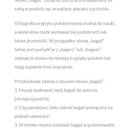
sobą w podróż, np. w walizce, plecaku czy torbie.
Ortografia w języku polskim bywa trudna do nauki,
a wiele słów może wydawać się podobnych lub
łatwo je pomylić. W przypadku słowa „bagaż”
łatwo jest pomylić je z „bagarz” lub „bagasz”.
Jednak te słowa nie istnieją w języku polskim lub
mają zupełnie inne znaczenie.
Przykładowe zdania z użyciem słowa „bagaż”:
1. Muszę spakować swój bagaż do auta na
jutrzejszą podróż.
2. Czy pamiętasz, żeby zabrać bagaż podręczny na
Zgarnij
bezpłatnego
ebooka!
pokład samolotu?
Czy można uczyć się szybciej i
3. W hotelu można zostawić bagaż w przechowalni.
skuteczniej?