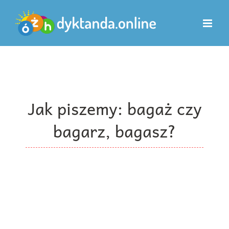
Przejdź
do
zawartości
Jak piszemy: bagaż czy
bagarz, bagasz?