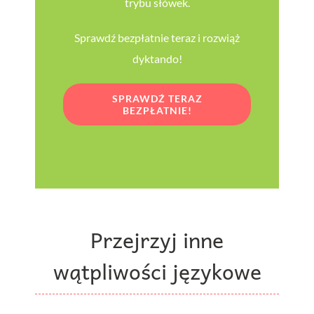
trybu słówek.
Sprawdź bezpłatnie teraz i rozwiąż
dyktando!
SPRAWDŹ TERAZ
BEZPŁATNIE!
Przejrzyj inne
wątpliwości językowe