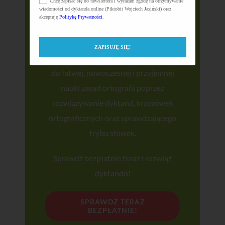
Chcę zapisać się do newslettera i wyrażam zgodę na otrzymywanie
wiadomości od dyktanda.online (Piktobit Wojciech Jasiński) oraz
akceptuję
Politykę Prywatności
.
Chcesz w innowacyjny sposób nauczyć
się ortografii? Sprawdź naszą aplikację
ZAPISUJĘ SIĘ!
dyktanda.online – to rewolucyjna apka
do łatwej, nowoczesnej i przyjemnej
nauki zasad ortografii poprzez
rozwiązywanie dyktand, krzyżówek
ortograficznych oraz sprawdzającego
trybu słówek.
Sprawdź bezpłatnie teraz i rozwiąż
dyktando!
SPRAWDŹ TERAZ
BEZPŁATNIE!