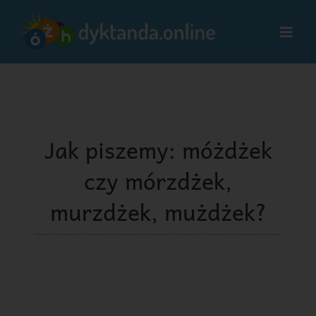
Przejdź
do
zawartości
Jak piszemy: móżdżek
czy mórzdżek,
murzdżek, mużdżek?