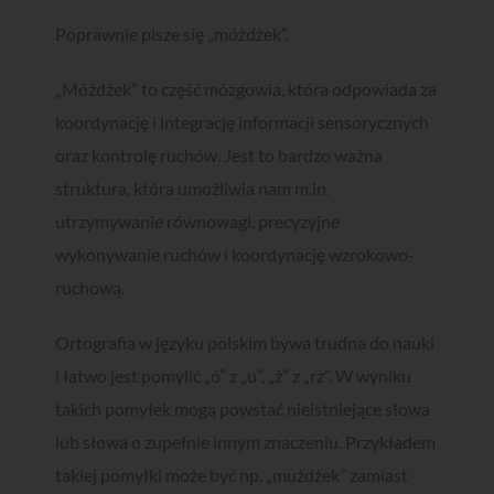
Poprawnie pisze się „móżdżek”.
„Móżdżek” to część mózgowia, która odpowiada za
koordynację i integrację informacji sensorycznych
oraz kontrolę ruchów. Jest to bardzo ważna
struktura, która umożliwia nam m.in.
utrzymywanie równowagi, precyzyjne
wykonywanie ruchów i koordynację wzrokowo-
ruchową.
Ortografia w języku polskim bywa trudna do nauki
i łatwo jest pomylić „ó” z „u”, „ż” z „rz”. W wyniku
takich pomyłek mogą powstać nieistniejące słowa
lub słowa o zupełnie innym znaczeniu. Przykładem
takiej pomyłki może być np. „mużdżek” zamiast