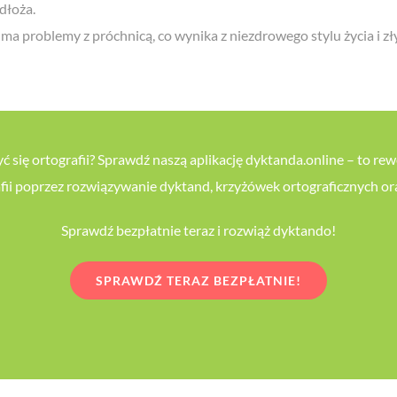
dłoża.
b ma problemy z próchnicą, co wynika z niezdrowego stylu życia i
się ortografii? Sprawdź naszą aplikację dyktanda.online – to re
afii poprzez rozwiązywanie dyktand, krzyżówek ortograficznych o
Sprawdź bezpłatnie teraz i rozwiąż dyktando!
SPRAWDŹ TERAZ BEZPŁATNIE!