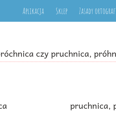
Aplikacja
Sklep
Zasady ortograf
próchnica czy pruchnica, próhn
ca
pruchnica, 