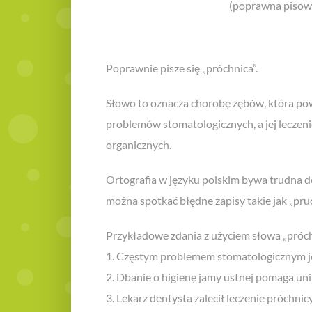
(poprawna pisow
Poprawnie pisze się „próchnica”.
Słowo to oznacza chorobę zębów, która pows
problemów stomatologicznych, a jej leczeni
organicznych.
Ortografia w języku polskim bywa trudna do 
można spotkać błędne zapisy takie jak „pruc
Przykładowe zdania z użyciem słowa „próch
1. Częstym problemem stomatologicznym j
2. Dbanie o higienę jamy ustnej pomaga uni
3. Lekarz dentysta zalecił leczenie próchnic