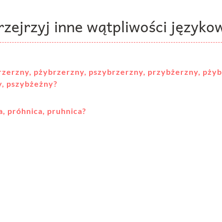
rzejrzyj inne wątpliwości języko
rzerzny, pżybrzerzny, pszybrzerzny, przybżerzny, pży
y, pszybżeżny?
a, próhnica, pruhnica?