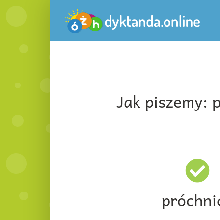
Przejdź
do
zawartości
Jak piszemy: 
próchni