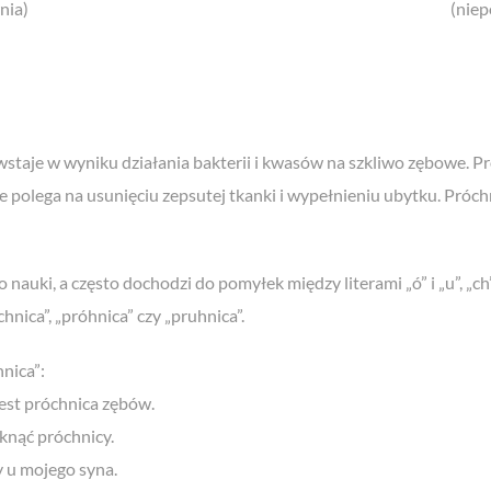
nia)
(nie
taje w wyniku działania bakterii i kwasów na szkliwo zębowe. Pr
e polega na usunięciu zepsutej tkanki i wypełnieniu ubytku. Próch
nauki, a często dochodzi do pomyłek między literami „ó” i „u”, „ch
hnica”, „próhnica” czy „pruhnica”.
nica”:
est próchnica zębów.
knąć próchnicy.
y u mojego syna.