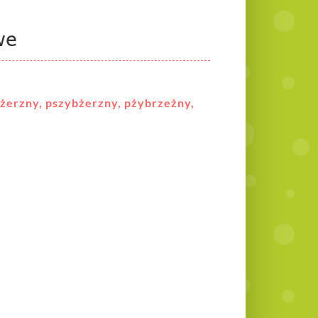
we
bżerzny, pszybżerzny, pżybrzeżny,