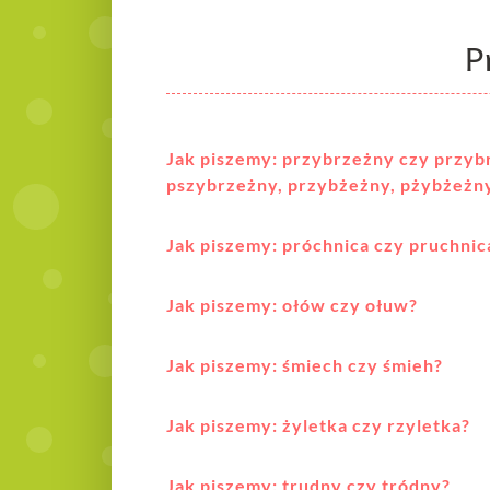
P
Jak piszemy: przybrzeżny czy przyb
pszybrzeżny, przybżeżny, pżybżeżn
Jak piszemy: próchnica czy pruchnic
Jak piszemy: ołów czy ołuw?
Jak piszemy: śmiech czy śmieh?
Jak piszemy: żyletka czy rzyletka?
Jak piszemy: trudny czy tródny?