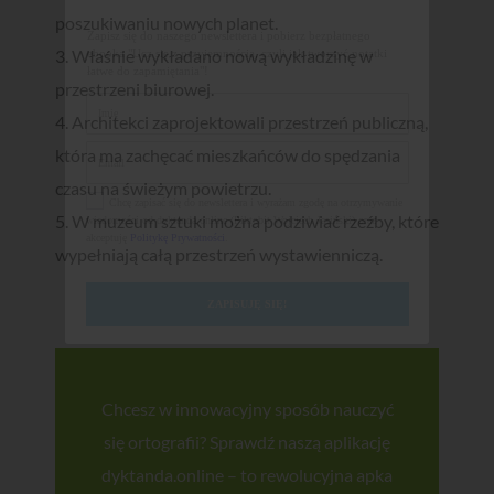
poszukiwaniu nowych planet.
Zapisz się do naszego newslettera i pobierz bezpłatnego
3. Właśnie wykładano nową wykładzinę w
ebooka "Ucz się z przyjemnością, czyli jak tworzyć notatki
łatwe do zapamiętania"!
przestrzeni biurowej.
4. Architekci zaprojektowali przestrzeń publiczną,
która ma zachęcać mieszkańców do spędzania
czasu na świeżym powietrzu.
Chcę zapisać się do newslettera i wyrażam zgodę na otrzymywanie
5. W muzeum sztuki można podziwiać rzeźby, które
wiadomości od dyktanda.online (Piktobit Wojciech Jasiński) oraz
akceptuję
Politykę Prywatności
.
wypełniają całą przestrzeń wystawienniczą.
ZAPISUJĘ SIĘ!
Chcesz w innowacyjny sposób nauczyć
się ortografii? Sprawdź naszą aplikację
dyktanda.online – to rewolucyjna apka