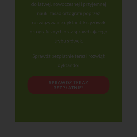
do łatwej, nowoczesnej i przyjemnej
nauki zasad ortografii poprzez
rozwiązywanie dyktand, krzyżówek
ortograficznych oraz sprawdzającego
trybu słówek.
Sprawdź bezpłatnie teraz i rozwiąż
dyktando!
SPRAWDŹ TERAZ
BEZPŁATNIE!