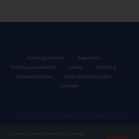
Aplikacja mobilna
Regulamin
Polityka prywatności
Cennik
Nasz blog
Poprawne słowa
Sklep dyktanda.online
Kontakt
© Copyright 2018 -
2026 | Projekt wykonany przez
Piktobit Wojciech
Jasiński
| Wszelkie prawa zastrzeżone
Ta strona używa ciasteczek (tzw. cookies).