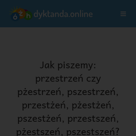
Przejdź
do
zawartości
Jak piszemy:
przestrzeń czy
pżestrzeń, pszestrzeń,
przestżeń, pżestżeń,
pszestżeń, przestszeń,
pżestszeń, pszestszeń?