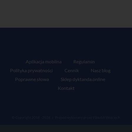
Aplikacja mobilna
Regulamin
Polityka prywatności
Cennik
Nasz blog
Poprawne słowa
Sklep dyktanda.online
Kontakt
© Copyright 2018 -
2026 | Projekt wykonany przez
Piktobit Wojciech
Jasiński
| Wszelkie prawa zastrzeżone