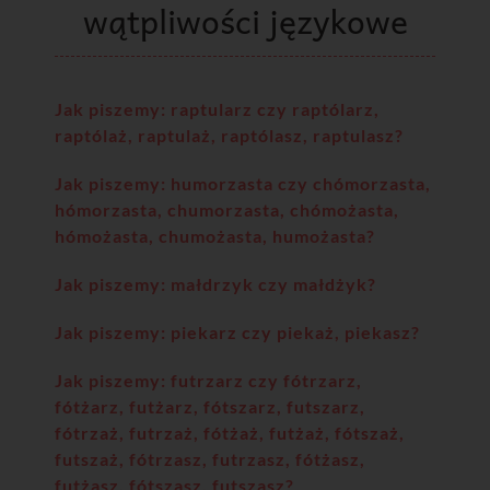
wątpliwości językowe
Jak piszemy: raptularz czy raptólarz,
raptólaż, raptulaż, raptólasz, raptulasz?
Jak piszemy: humorzasta czy chómorzasta,
hómorzasta, chumorzasta, chómożasta,
hómożasta, chumożasta, humożasta?
Jak piszemy: małdrzyk czy małdżyk?
Jak piszemy: piekarz czy piekaż, piekasz?
Jak piszemy: futrzarz czy fótrzarz,
fótżarz, futżarz, fótszarz, futszarz,
fótrzaż, futrzaż, fótżaż, futżaż, fótszaż,
futszaż, fótrzasz, futrzasz, fótżasz,
futżasz, fótszasz, futszasz?