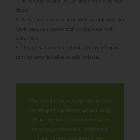
3. Na Saharze w dzień jest gorąco, a w nocy bardzo
Zgarnij
bezpłatnego
ebooka!
zimno.
4. Na Saharze można znaleźć wiele gatunków roślin
Czy można uczyć się szybciej i
skuteczniej?
i zwierząt przystosowanych do ekstremalnych
warunków.
Zdecydowanie TAK!
5. Chociaż Sahara jest pustynią, to czasami można
Receptą na szybkie i skuteczne zapamiętywania treści jest
spotkać tam niewielkie osiedla i miasta.
robienie odpowiednich notatek - ale nie w sposób nudny i
znany ze szkoły, a z wykorzystaniem nowoczesnych metod i
kreatywności!
Zapisz się do naszego newslettera i pobierz bezpłatnego
ebooka "Ucz się z przyjemnością, czyli jak tworzyć notatki
łatwe do zapamiętania"!
Chcesz w innowacyjny sposób nauczyć
się ortografii? Sprawdź naszą aplikację
dyktanda.online – to rewolucyjna apka
do łatwej, nowoczesnej i przyjemnej
Chcę zapisać się do newslettera i wyrażam zgodę na otrzymywanie
wiadomości od dyktanda.online (Piktobit Wojciech Jasiński) oraz
nauki zasad ortografii poprzez