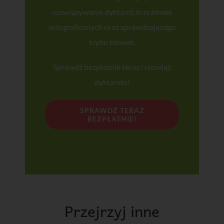
akceptuję
Politykę Prywatności
.
rozwiązywanie dyktand, krzyżówek
ortograficznych oraz sprawdzającego
ZAPISUJĘ SIĘ!
trybu słówek.
Sprawdź bezpłatnie teraz i rozwiąż
dyktando!
SPRAWDŹ TERAZ
BEZPŁATNIE!
Przejrzyj inne