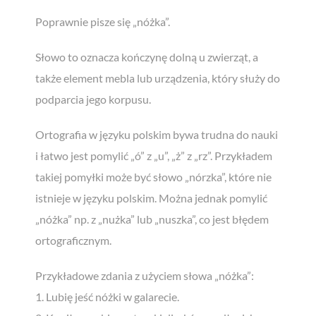
Poprawnie pisze się „nóżka”.
Słowo to oznacza kończynę dolną u zwierząt, a
także element mebla lub urządzenia, który służy do
podparcia jego korpusu.
Ortografia w języku polskim bywa trudna do nauki
i łatwo jest pomylić „ó” z „u”, „ż” z „rz”. Przykładem
takiej pomyłki może być słowo „nórzka”, które nie
istnieje w języku polskim. Można jednak pomylić
„nóżka” np. z „nużka” lub „nuszka”, co jest błędem
ortograficznym.
Przykładowe zdania z użyciem słowa „nóżka”:
Zgarnij
bezpłatnego
ebooka!
1. Lubię jeść nóżki w galarecie.
Czy można uczyć się szybciej i