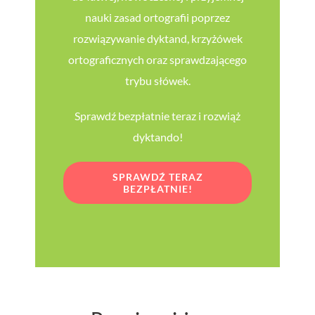
nauki zasad ortografii poprzez
rozwiązywanie dyktand, krzyżówek
ortograficznych oraz sprawdzającego
trybu słówek.
Sprawdź bezpłatnie teraz i rozwiąż
dyktando!
SPRAWDŹ TERAZ
BEZPŁATNIE!