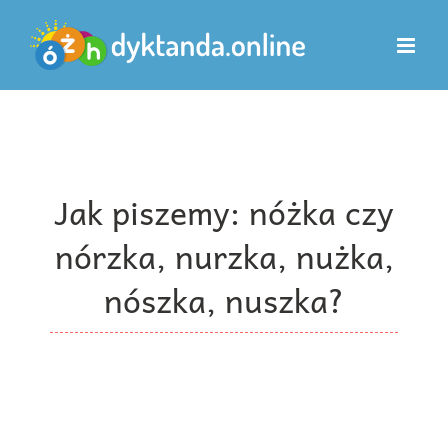
Przejdź
do
zawartości
Jak piszemy: nóżka czy
nórzka, nurzka, nużka,
nószka, nuszka?